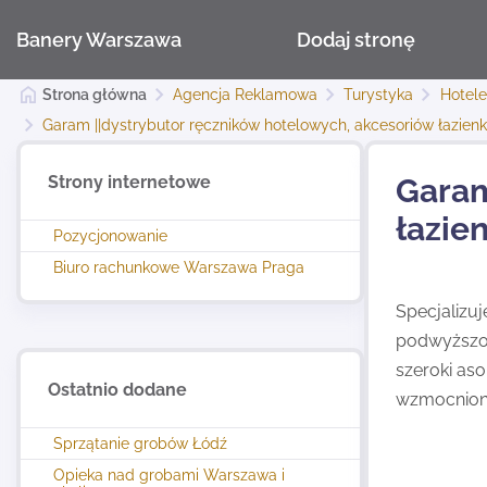
Banery Warszawa
Dodaj stronę
Strona główna
Agencja Reklamowa
Turystyka
Hotele
Garam ||dystrybutor ręczników hotelowych, akcesoriów łazienk
Strony internetowe
Garam
łazie
Pozycjonowanie
Biuro rachunkowe Warszawa Praga
Specjalizu
podwyższon
szeroki as
Ostatnio dodane
wzmocniony
Sprzątanie grobów Łódź
Opieka nad grobami Warszawa i