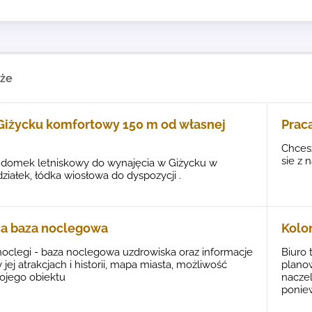
kże
iżycku komfortowy 150 m od własnej
Praca
Chcesz
sie z 
domek letniskowy do wynajęcia w Giżycku w
ziałek, łódka wiosłowa do dyspozycji .
a baza noclegowa
Kolon
oclegi - baza noclegowa uzdrowiska oraz informacje
Biuro
jej atrakcjach i historii, mapa miasta, możliwość
planow
ojego obiektu
nacze
ponie