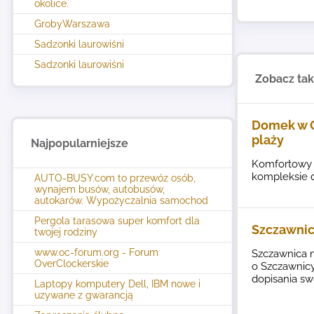
okolice.
GrobyWarszawa
Sadzonki laurowiśni
Sadzonki laurowiśni
Zobacz ta
Domek w G
plaży
Najpopularniejsze
Komfortowy 
kompleksie d
AUTO-BUSY.com to przewóz osób,
wynajem busów, autobusów,
autokarów. Wypożyczalnia samochod
Pergola tarasowa super komfort dla
Szczawnic
twojej rodziny
www.oc-forum.org - Forum
Szczawnica n
OverClockerskie
o Szczawnicy 
dopisania sw
Laptopy komputery Dell, IBM nowe i
uzywane z gwarancją