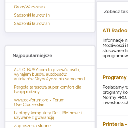
GrobyWarszawa
Zobacz ta
Sadzonki laurowiśni
Sadzonki laurowiśni
ATI Radeo
Informacje n
Możliwości i
stosowane te
Najpopularniejsze
oprogramowa
AUTO-BUSY.com to przewóz osób,
wynajem busów, autobusów,
Programy
autokarów. Wypożyczalnia samochod
Posiadamy w
Pergola tarasowa super komfort dla
twojej rodziny
programy ko
Normy PRO. 
www.oc-forum.org - Forum
inwestorskic
OverClockerskie
Laptopy komputery Dell, IBM nowe i
uzywane z gwarancją
Printeria 
Zaproszenia ślubne