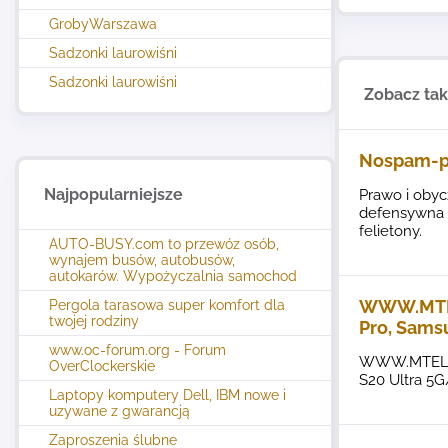
GrobyWarszawa
Sadzonki laurowiśni
Sadzonki laurowiśni
Zobacz ta
Nospam-p
Najpopularniejsze
Prawo i obyc
defensywna i
felietony.
AUTO-BUSY.com to przewóz osób,
wynajem busów, autobusów,
autokarów. Wypożyczalnia samochod
WWW.MTEL
Pergola tarasowa super komfort dla
twojej rodziny
Pro, Samsu
www.oc-forum.org - Forum
WWW.MTELZC
OverClockerskie
S20 Ultra 5G
Laptopy komputery Dell, IBM nowe i
uzywane z gwarancją
Zaproszenia ślubne