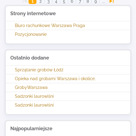
1
2
3
4
5
6
7
8
9
...
Strony internetowe
Biuro rachunkowe Warszawa Praga
Pozycjonowanie
Ostatnio dodane
Sprzątanie grobów Łódź
Opieka nad grobami Warszawa i okolice.
GrobyWarszawa
Sadzonki laurowiśni
Sadzonki laurowiśni
Najpopularniejsze