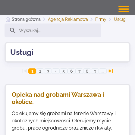
Strona główna
Agencja Reklamowa
Firmy
Usługi
Banery Warszawa
Usługi
Dodaj stronę
1
2
3
4
5
6
7
8
9
...
Najnowsze
Opieka nad grobami Warszawa i
okolice.
Kontakt
Opiekujemy się grobami na terenie Warszawy i
okolicznych miejscowości. Oferujemy mycie
grobu, prace ogrodnicze oraz znicze i kwiaty.